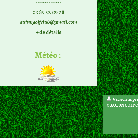
--------------
03 85 52 09 28
autungolfclub@gmail.com
+ de détails
Météo :
Version impr
© AUTUN GOLF 