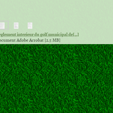
glement interieur du golf municipal de[...]
cument Adobe Acrobat [2.5 MB]