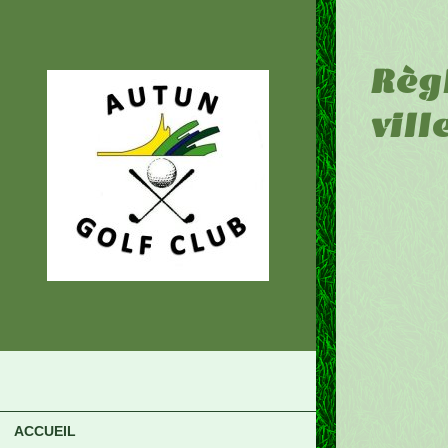
Règ
vill
ACCUEIL