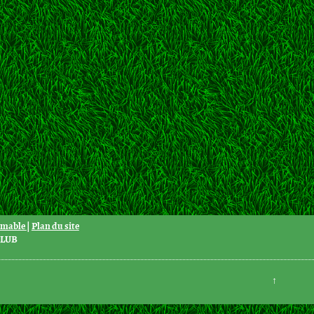
imable
|
Plan du site
CLUB
↑