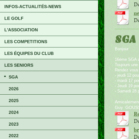
Do
INFOS-ACTUALITÉS-NEWS
ne
LE GOLF
Do
L'ASSOCIATION
SGA 
LES COMPETITIONS
Bonjour
LES ÉQUIPES DU CLUB
16ème SGA av
Toujours une 
LES SENIORS
Rendez vous 
- jeudi 12 p
SGA
- mardi 17 po
- Jeudi 19 po
2026
- Samedi 28 p
2025
Amicalemen
Guy GOUS
Re
2024
Do
2023
br
Do
2022