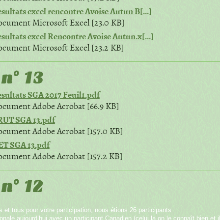
sultats excel rencontre Avoise Autun B[...]
cument Microsoft Excel [23.0 KB]
sultats excel Rencontre Avoise Autun.x[...]
cument Microsoft Excel [23.2 KB]
n° 13
sultats SGA 2017 Feuil1.pdf
cument Adobe Acrobat [66.9 KB]
RUT SGA 13.pdf
cument Adobe Acrobat [157.0 KB]
T SGA 13.pdf
cument Adobe Acrobat [157.2 KB]
n° 12
s et tous pour votre participation, nous étions 26 participants
onale aujourd’hui avec un participant Canadien (celui la on le connaît bien e