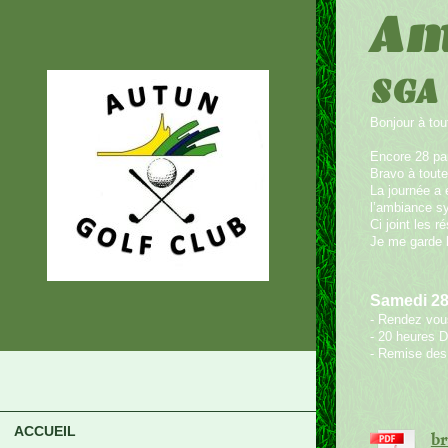
Am
SGA 
Bonjour à tou
Encore 28 par
Bravo à toute
La journée a 
l’ambiance sy
Ci joint les r
Je me garde l
Samedi 28
- Rendez vous
- 20 heures 
- Remise des
ACCUEIL
br