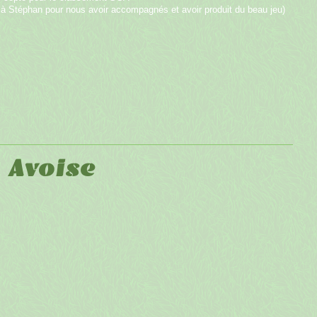
ci à Stéphan pour nous avoir accompagnés et avoir produit du beau jeu)
- Avoise