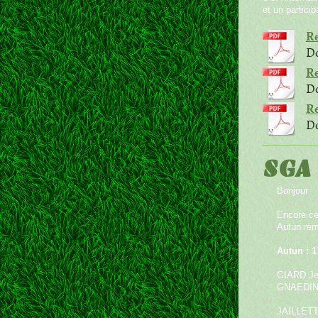
et un partici
Re
Do
Re
Do
Re
Do
SGA
Bonjour
Encore ce
Autun remp
Autun : 
GIARD Je
GNAEDING
JAILLETT