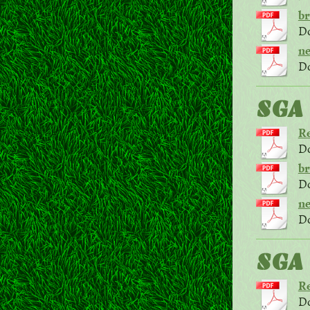
br
Do
ne
Do
SGA 
Re
Do
br
Do
ne
Do
SGA 
Re
Do