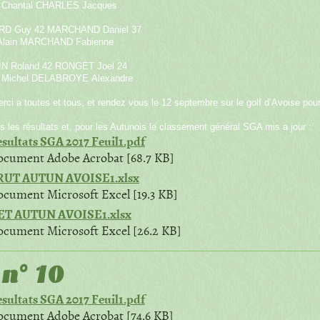
Chantal CHARLES Jacques
D Guy 42 MARCHAND Daniel 37
lain MARCHAND Fabienne
N Roland 42 RONGET Joel 24
Michel DELABROYE Alexandre
ci a toutes et tous, et rendez vous le 12 septembre sur le golf d’Avoise pour
 les résultats et, pour les Autunois le classement général SGA mis a jour :
sultats SGA 2017 Feuil1.pdf
cument Adobe Acrobat [68.7 KB]
RUT AUTUN AVOISE1.xlsx
cument Microsoft Excel [19.3 KB]
ET AUTUN AVOISE1.xlsx
cument Microsoft Excel [26.2 KB]
n° 10
sultats SGA 2017 Feuil1.pdf
cument Adobe Acrobat [74.6 KB]