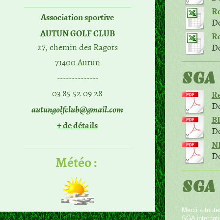
Re
Association sportive
Do
AUTUN GOLF CLUB
Re
27, chemin des Ragots
Do
71400 Autun
SGA 
--------------
03 85 52 09 28
Re
Do
autungolfclub@gmail.com
B
+ de détails
Do
NE
Do
Météo :
SGA 
Merci a toute
SGA internati