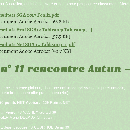
pant Australien, qui lui était invité et ne compte pas pour ce classement. Mer
sultats SGA 2017 Feuil1.pdf
cument Adobe Acrobat [66.8 KB]
sultats Brut SGA12 Tableau p Tableau p[...]
cument Adobe Acrobat [57.5 KB]
sultats Net SGA 12 Tableau p. 1.pdf
cument Adobe Acrobat [50.7 KB]
 n° 11 rencontre Autun 
tte belle journée glofique, dans une ambiance fort sympathique et amicale,
orte la rencontre aller par le score (Net) de :
170 points NET Avoise : 139 Points NET
an Pierre 43 VACHEY Gerard 39
ER Mario DECAUX Christian
E Jean Jacques 43 COURTIOL Denis 39