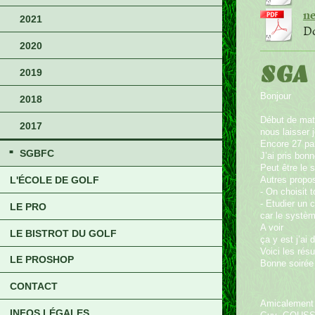
ne
2021
Do
2020
SGA 
2019
Bonjour
2018
Début de mati
2017
nous laisser 
Encore 27 par
SGBFC
J’ai pris bon
Peut être le
L'ÉCOLE DE GOLF
Autres propos
- On choisit 
- Etudier un 
LE PRO
car le systèm
A voir
LE BISTROT DU GOLF
ça y est j’ai 
Voici les résu
LE PROSHOP
Bonne soirée 
CONTACT
Amicalement
INFOS LÉGALES