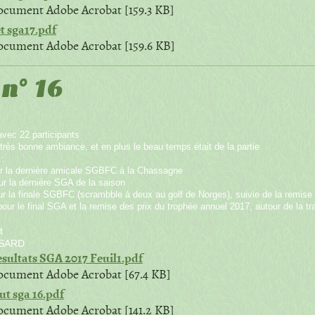
cument Adobe Acrobat [159.3 KB]
t sga17.pdf
cument Adobe Acrobat [159.6 KB]
n° 16
ec 22 participants
très bonne ambiance, et en plus le beau temps était de la partie
:
our la dernière amicale SGBFC à la Chassagne
ur la dernière SGA de la saison
ur la finale SGBFC (scrambble à deux au golf de Norges), suivie de la remise
our le final SGA et la remise des prix du trophée annuel 2017, autour de la tr
t
SARD
sultats SGA 2017 Feuil1.pdf
cument Adobe Acrobat [67.4 KB]
ut sga 16.pdf
cument Adobe Acrobat [141.2 KB]