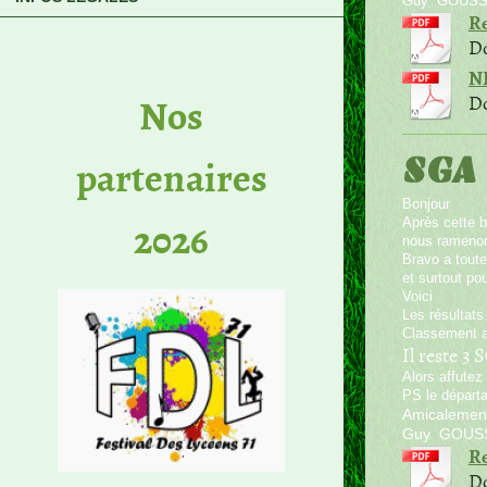
Guy GOUS
Re
Do
NE
No​s
Do
partenaires
SGA
Bonjour
2026
Après cette b
nous ramenon
Bravo a tout
et surtout po
Voici
Les résultats
Classement a
Il reste 3 
Alors affute
PS le départa
Amicalemen
Guy GOUS
Re
Do