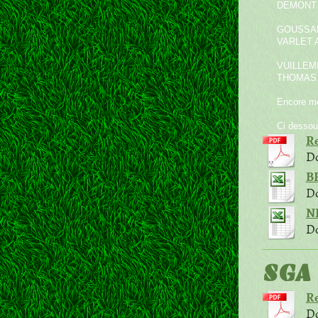
DEMONT 
GOUSSAR
VARLET A
VUILLEMI
THOMAS 
Encore mer
Ci dessous
Re
Do
B
Do
N
Do
SGA 
Re
Do