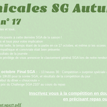
icales SG Autu
n° 17
tes et tous,
ticipants à cette dernière SGA de la saison !
s et tous pour votre implication
été belle, le temps étant de la partie en ce 17 octobre, et même si les scores 
mpathique et conviviale était bien présente.
ésultats de la journée :
e privilège de vous annoncer le classement général SGA lors de notre rende
 octobre
Final SGA
:
- 13 heures 30 : Compétition «
surprise
spéciale
»
 19h30 pour la soirée SGA, et résultats de la compétition du jour
Début du dîner « choucroute »
 prix du Challenge SGA 2107 au cours du repas
Inscrivez vous à la compétition en d
en précisant repas o
ut sga17.pdf