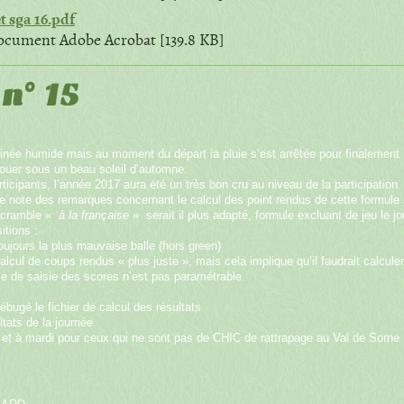
t sga 16.pdf
cument Adobe Acrobat [139.8 KB]
n° 15
née humide mais au moment du départ la pluie s’est arrêtée pour finalement
jouer sous un beau soleil d’automne.
ticipants, l’année 2017 aura été un très bon cru au niveau de la participation.
ne note des remarques concernant le calcul des point rendus de cette formule
 scramble «
à la française
» serait il plus adapté, formule excluant de jeu le jou
itions :
toujours la plus mauvaise balle (hors green)
calcul de coups rendus « plus juste », mais cela implique qu’il faudrait calcul
e de saisie des scores n’est pas paramétrable.
débugé le fichier de calcul des résultats
ltats de la journée
et à mardi pour ceux qui ne sont pas de CHIC de rattrapage au Val de Sorne