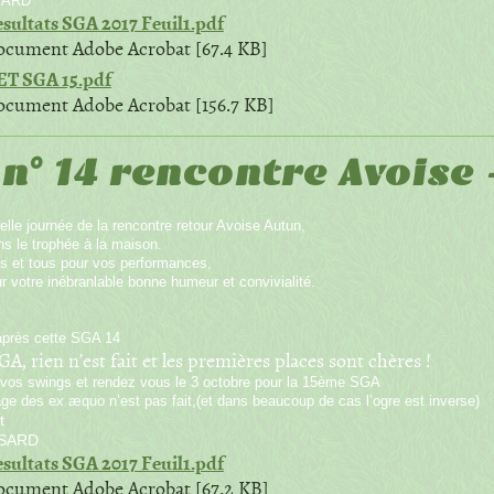
SARD
sultats SGA 2017 Feuil1.pdf
cument Adobe Acrobat [67.4 KB]
T SGA 15.pdf
cument Adobe Acrobat [156.7 KB]
 n° 14 rencontre Avoise
elle journée de la rencontre retour Avoise Autun,
s le trophée à la maison.
es et tous pour vos performances,
ur votre inébranlable bonne humeur et convivialité.
près cette SGA 14
SGA, rien n’est fait et les premières places sont chères !
z vos swings et rendez vous le 3 octobre pour la 15ème SGA
ge des ex æquo n’est pas fait,(et dans beaucoup de cas l’ogre est inverse)
t
SARD
sultats SGA 2017 Feuil1.pdf
cument Adobe Acrobat [67.2 KB]