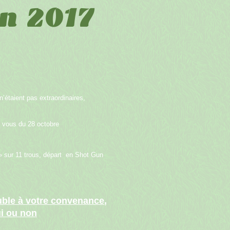
n 2017
n’étaient pas extraordinaires,
z vous du 28 octobre
 sur 11 trous, départ en Shot Gun
ouble à votre convenance
,
ui ou non