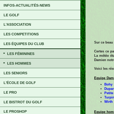
INFOS-ACTUALITÉS-NEWS
LE GOLF
L'ASSOCIATION
LES COMPETITIONS
Sur ce beau 
LES ÉQUIPES DU CLUB
Certes ce p
LES FÉMININES
La météo éta
Damien notre
LES HOMMES
Voici les ré
LES SENIORS
Equipe Dam
L'ÉCOLE DE GOLF
Bohy 
Dupar
LE PRO
Petite
Turpin
Wirth
LE BISTROT DU GOLF
LE PROSHOP
Equipe ho