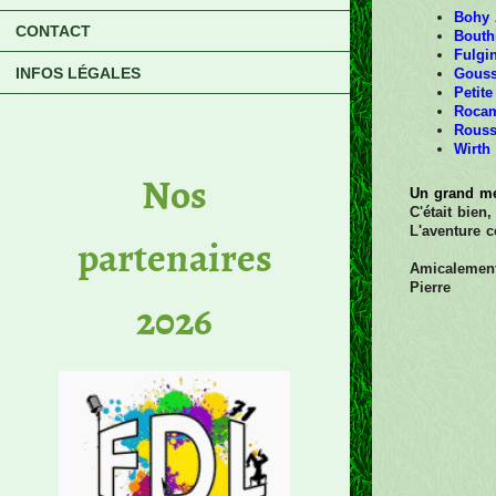
Bohy 
CONTACT
Bouth
Fulgi
INFOS LÉGALES
Gouss
Petite
Rocam
Rouss
Wirth
No​s
Un grand m
C'était bien
L'aventure c
partenaires
Amicalemen
Pierre
2026