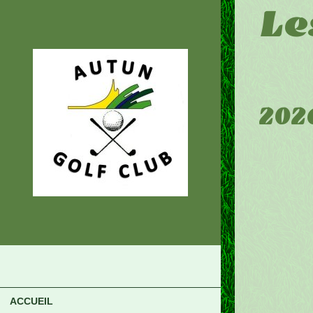
Le
202
ACCUEIL