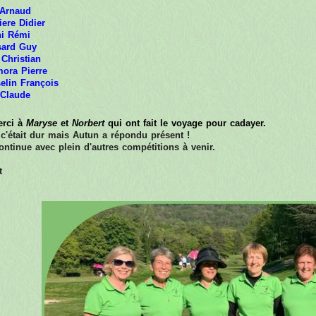
Arnaud
iere Didier
ni Rémi
ard Guy
 Christian
ora Pierre
elin François
 Claude
erci à
Maryse
et
Norbert
qui ont fait le voyage pour cadayer.
, c'était dur mais Autun a répondu présent !
ontinue avec plein d'autres compétitions à venir.
t