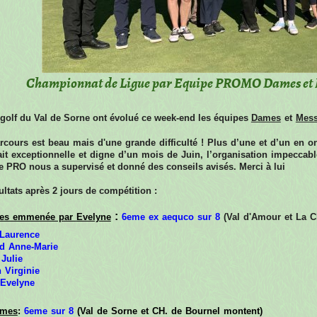
Championnat de Ligue par Equipe PROMO Dames et Mes
golf du Val de Sorne ont évolué ce week-end les équipes
Dames
et
Mess
arcours est beau mais
d'une grande difficulté !
Plus d’une et d’un en ont
it exceptionnelle et digne d’un mois de Juin, l’organisation i
mpeccabl
 PRO nous a supervisé et donné des conseils avisés. Merci à lui
sultats après 2 jours de compétition :
:
es emmenée par
Evelyne
6eme ex aequco sur 8
(Val d'Amour et La 
Laurence
d Anne-Marie
 Julie
 Virginie
 Evelyne
mmes
:
6eme sur 8
(Val de Sorne et CH. de Bournel montent)