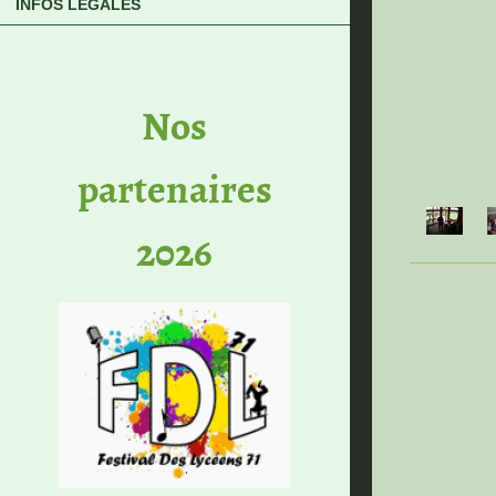
INFOS LÉGALES
No​s
partenaires
2026