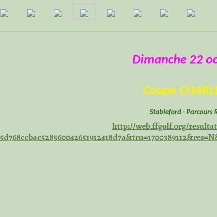
Dimanche 22 o
Coupe CHARL
Stableford - Parcours 
http://web.ffgolf.org/resulta
5d768ccbac528560042651912418d7a&trn=1700389112&res=N