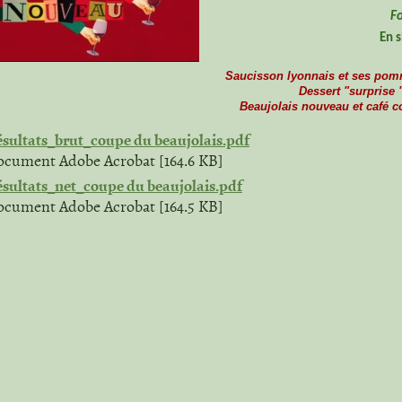
F
En 
Saucisson lyonnais et ses pom
Dessert "surprise 
Beaujolais nouveau et café 
sultats_brut_coupe du beaujolais.pdf
cument Adobe Acrobat [164.6 KB]
sultats_net_coupe du beaujolais.pdf
cument Adobe Acrobat [164.5 KB]