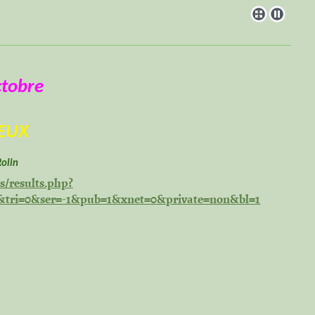
ctobre
EUX
Rolin
ts/results.php?
&tri=0&ser=-1&pub=1&xnet=0&private=non&bl=1