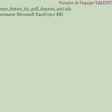
Victoire de l'équipe VALEN
upe_bistrot_du_golf_departs_2017.xls
cument Microsoft Excel [39.0 KB]