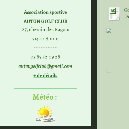
Co
Association sportive
Do
AUTUN GOLF CLUB
27, chemin des Ragots
71400 Autun
--------------
03 85 52 09 28
autungolfclub@gmail.com
+ de détails
Météo :